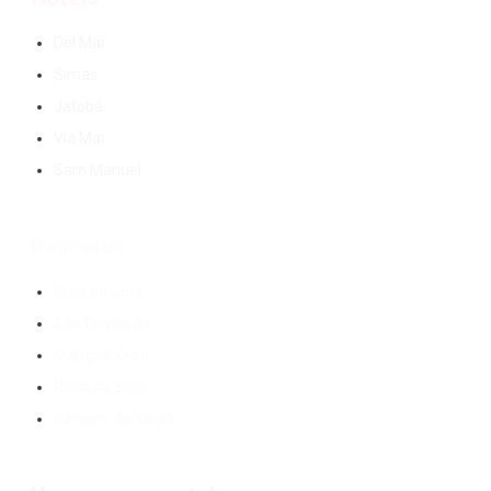
Del Mar
Simas
Jatobá
Via Mar
Sam Manuel
Passeios
Croa do Goré
São Cristóvão
Mangue Seco
Praia do Saco
Cânions do Xingó